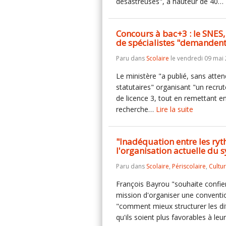
désastreuses", à hauteur de 40…
Concours à bac+3 : le SNES,
de spécialistes "demandent
Paru dans
Scolaire
le vendredi 09 mai 
Le ministère "a publié, sans attend
statutaires" organisant "un recru
de licence 3, tout en remettant en
recherche…
Lire la suite
"Inadéquation entre les ryt
l'organisation actuelle du 
Paru dans
Scolaire
,
Périscolaire
,
Cultu
François Bayrou "souhaite confie
mission d'organiser une conventi
"comment mieux structurer les dif
qu'ils soient plus favorables à le