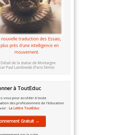
 nouvelle traduction des Essais,
 plus près d'une intelligence en
mouvement.
 Détail de la statue de Montaigne
par Paul Landowski (Paris 5ème)
onner à ToutEduc
z-vous pour accéder à toute
mation des professionnels de l'éducation
voir :
La Lettre ToutEduc
onnement Gratuit →
engagement par la suite.