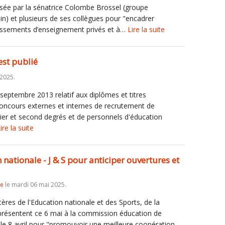
osée par la sénatrice Colombe Brossel (groupe
ain) et plusieurs de ses collègues pour "encadrer
blissements d’enseignement privés et à…
Lire la suite
est publié
 2025.
 septembre 2013 relatif aux diplômes et titres
oncours externes et internes de recrutement de
er et second degrés et de personnels d'éducation
ire la suite
nationale - J & S pour anticiper ouvertures et
re
le mardi 06 mai 2025.
ères de l'Education nationale et des Sports, de la
 présentent ce 6 mai à la commission éducation de
 le 8 avril pour "promouvoir une meilleure coopération