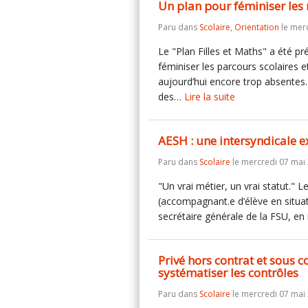
Un plan pour féminiser les 
Paru dans
Scolaire
,
Orientation
le merc
Le "Plan Filles et Maths" a été pr
féminiser les parcours scolaires et
aujourd’hui encore trop absentes. 
des…
Lire la suite
AESH : une intersyndicale e
Paru dans
Scolaire
le mercredi 07 mai
"Un vrai métier, un vrai statut." 
(accompagnant.e d’élève en situat
secrétaire générale de la FSU, en
Privé hors contrat et sous c
systématiser les contrôles
Paru dans
Scolaire
le mercredi 07 mai