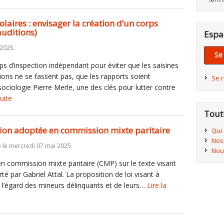
colaires : envisager la création d’un corps
auditions)
Espa
 2025.
Se
orps d’inspection indépendant pour éviter que les saisines
ions ne se fassent pas, que les rapports soient
Se 
ociologie Pierre Merle, une des clés pour lutter contre
suite
Tout
rsion adoptée en commission mixte paritaire
Qui
Nos
e
le mercredi 07 mai 2025.
Nou
n commission mixte paritaire (CMP) sur le texte visant
rté par Gabriel Attal. La proposition de loi visant à
e à l’égard des mineurs délinquants et de leurs…
Lire la