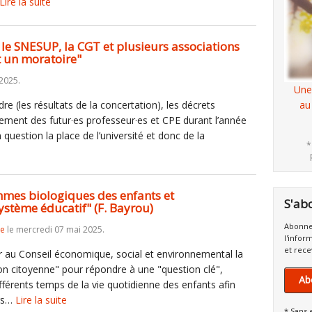
Lire la suite
 le SNESUP, la CGT et plusieurs associations
 un moratoire"
2025.
Une
re (les résultats de la concertation), les décrets
au
tement des futur·es professeur·es et CPE durant l’année
 question la place de l’université et donc de la
*
hmes biologiques des enfants et
S'ab
système éducatif" (F. Bayrou)
Abonne
re
le mercredi 07 mai 2025.
l'infor
et rece
r au Conseil économique, social et environnemental la
on citoyenne" pour répondre à une "question clé",
Ab
férents temps de la vie quotidienne des enfants afin
urs…
Lire la suite
* Sans 