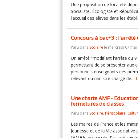
Une proposition de loi a été dép
Socialiste, Écologiste et Républic
l’accueil des élèves dans les éta
Concours à bac+3 : l'arrêté 
Paru dans
Scolaire
le mercredi 07 mai
Un arrêté "modifiant l'arrêté du 9
permettant de se présenter aux c
personnels enseignants des premi
relevant du ministre chargé de…
L
Une charte AMF - Education 
fermetures de classes
Paru dans
Scolaire
,
Périscolaire
,
Cultu
Les maires de France et les minist
Jeunesse et de la Vie associative
l'AMF le protocole d'accord signé