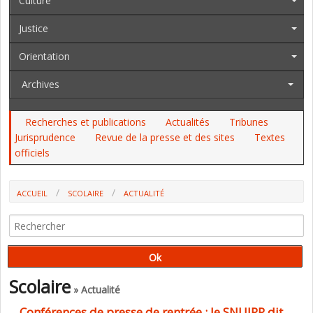
Culture
Justice
Orientation
Archives
Recherches et publications
Actualités
Tribunes
Jurisprudence
Revue de la presse et des sites
Textes
officiels
ACCUEIL
SCOLAIRE
ACTUALITÉ
Scolaire
» Actualité
Conférences de presse de rentrée : le SNUIPP dit