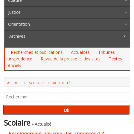
Culture
Justice
Orientation
Archives
Recherches et publications
Actualités
Tribunes
Jurisprudence
Revue de la presse et des sites
Textes
officiels
ACCUEIL
SCOLAIRE
ACTUALITÉ
Scolaire
» Actualité
Enseignement agricole : les annonces d'A.