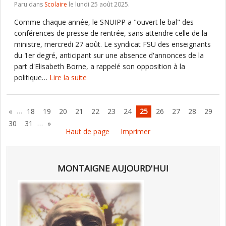
Paru dans
Scolaire
le lundi 25 août 2025.
Comme chaque année, le SNUIPP a "ouvert le bal" des
conférences de presse de rentrée, sans attendre celle de la
ministre, mercredi 27 août. Le syndicat FSU des enseignants
du 1er degré, anticipant sur une absence d'annonces de la
part d'Elisabeth Borne, a rappelé son opposition à la
politique…
Lire la suite
…
«
18
19
20
21
22
23
24
25
26
27
28
29
…
30
31
»
Haut de page
Imprimer
MONTAIGNE AUJOURD'HUI