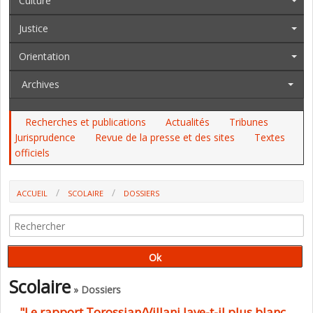
Culture
Justice
Orientation
Archives
Recherches et publications
Actualités
Tribunes
Jurisprudence
Revue de la presse et des sites
Textes
officiels
ACCUEIL
SCOLAIRE
DOSSIERS
Scolaire
» Dossiers
"Le rapport Torossian/Villani lave-t-il plus blanc