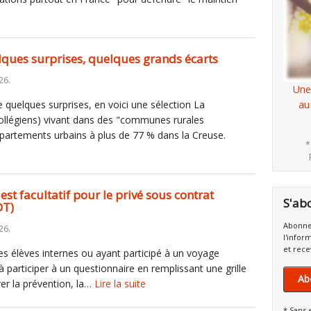
lques surprises, quelques grands écarts
26.
Une
e quelques surprises, en voici une sélection La
au
collégiens) vivant dans des "communes rurales
épartements urbains à plus de 77 % dans la Creuse.
*
n est facultatif pour le privé sous contrat
S'ab
DT)
Abonne
26.
l'infor
et rece
es élèves internes ou ayant participé à un voyage
à participer à un questionnaire en remplissant une grille
Ab
rer la prévention, la…
Lire la suite
* Sans 