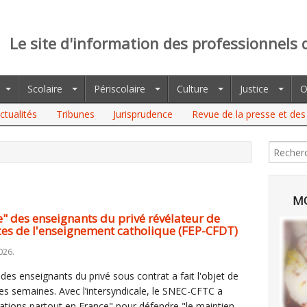
Le site d'information des professionnels 
Scolaire
Périscolaire
Culture
Justice
O
ctualités
Tribunes
Jurisprudence
Revue de la presse et des 
MO
ce" des enseignants du privé révélateur de
ces de l'enseignement catholique (FEP-CFDT)
026.
es enseignants du privé sous contrat a fait l'objet de
res semaines. Avec l’intersyndicale, le SNEC-CFTC a
tions partout en France" pour défendre "le maintien