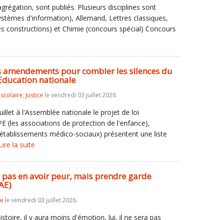
'agrégation, sont publiés. Plusieurs disciplines sont
systèmes d'information), Allemand, Lettres classiques,
es constructions) et Chimie (concours spécial) Concours
des amendements pour combler les silences du
'Education nationale
iscolaire
,
Justice
le vendredi 03 juillet 2026.
uillet à l'Assemblée nationale le projet de loi
E (les associations de protection de l'enfance),
 établissements médico-sociaux) présentent une liste
Lire la suite
 ne pas en avoir peur, mais prendre garde
AE)
re
le vendredi 03 juillet 2026.
toire, il y aura moins d'émotion, lui, il ne sera pas