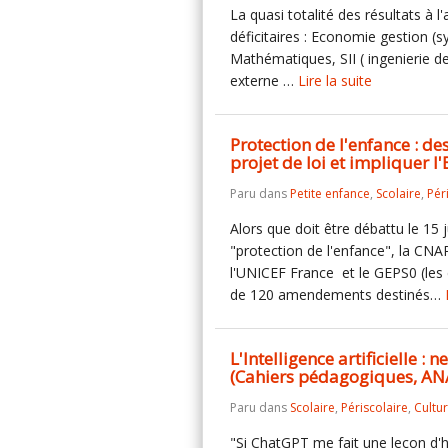
La quasi totalité des résultats à l
déficitaires : Economie gestion (
Mathématiques, SII ( ingenierie d
externe …
Lire la suite
Protection de l'enfance : 
projet de loi et impliquer l
Paru dans
Petite enfance
,
Scolaire
,
Pér
Alors que doit être débattu le 15 j
"protection de l'enfance", la CNAP
l'UNICEF France et le GEPS0 (les
de 120 amendements destinés…
L'Intelligence artificielle :
(Cahiers pédagogiques, AN
Paru dans
Scolaire
,
Périscolaire
,
Cultu
"Si ChatGPT me fait une leçon d'his