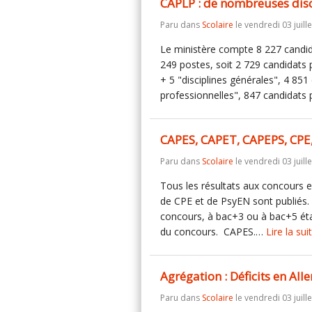
CAPLP : de nombreuses disci
Paru dans
Scolaire
le vendredi 03 juill
Le ministère compte 8 227 candi
249 postes, soit 2 729 candidats
+ 5 "disciplines générales", 4 851
professionnelles", 847 candidats
CAPES, CAPET, CAPEPS, CPE, 
Paru dans
Scolaire
le vendredi 03 juill
Tous les résultats aux concours
de CPE et de PsyEN sont publiés. 
concours, à bac+3 ou à bac+5 étai
du concours. CAPES.…
Lire la sui
Agrégation : Déficits en Al
Paru dans
Scolaire
le vendredi 03 juill