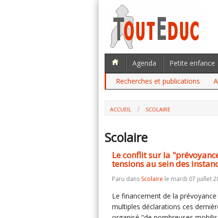
Agenda
Petite enfance
Recherches et publications
A
ACCUEIL
SCOLAIRE
Scolaire
Le conflit sur la "prévoyan
tensions au sein des instan
Paru dans
Scolaire
le mardi 07 juillet 2
Le financement de la prévoyance d
multiples déclarations ces derniè
organisé "de nombreuses mobilisa