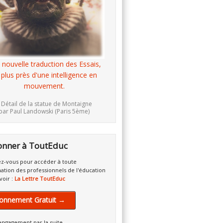
 nouvelle traduction des Essais,
 plus près d'une intelligence en
mouvement.
 Détail de la statue de Montaigne
par Paul Landowski (Paris 5ème)
onner à ToutEduc
z-vous pour accéder à toute
mation des professionnels de l'éducation
voir :
La Lettre ToutEduc
onnement Gratuit →
engagement par la suite.