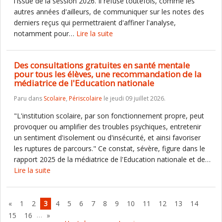
l'issue de la session 2026. Il refuse toutefois, comme les
autres années d'ailleurs, de communiquer sur les notes des
derniers reçus qui permettraient d'affiner l'analyse,
notamment pour…
Lire la suite
Des consultations gratuites en santé mentale
pour tous les élèves, une recommandation de la
médiatrice de l'Education nationale
Paru dans
Scolaire
,
Périscolaire
le jeudi 09 juillet 2026.
"L'institution scolaire, par son fonctionnement propre, peut
provoquer ou amplifier des troubles psychiques, entretenir
un sentiment d'isolement ou d'insécurité, et ainsi favoriser
les ruptures de parcours." Ce constat, sévère, figure dans le
rapport 2025 de la médiatrice de l'Education nationale et de…
Lire la suite
«
1
2
3
4
5
6
7
8
9
10
11
12
13
14
…
15
16
»