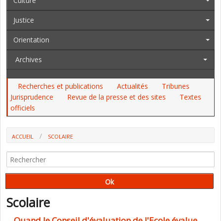
Culture
Justice
Orientation
Archives
Recherches et publications
Actualités
Tribunes
Jurisprudence
Revue de la presse et des sites
Textes
officiels
ACCUEIL
SCOLAIRE
Scolaire
Quand le Conseil d'évaluation de l'Ecole évalue