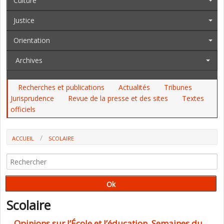
Culture
Justice
Orientation
Archives
Recherches et publications
Actualités
Tribunes
Jurisprudence
Revue de la presse et des sites
Textes
officiels
ACCUEIL
SCOLAIRE
Scolaire
Opinions sur l’École et l’éducation, Semaines du