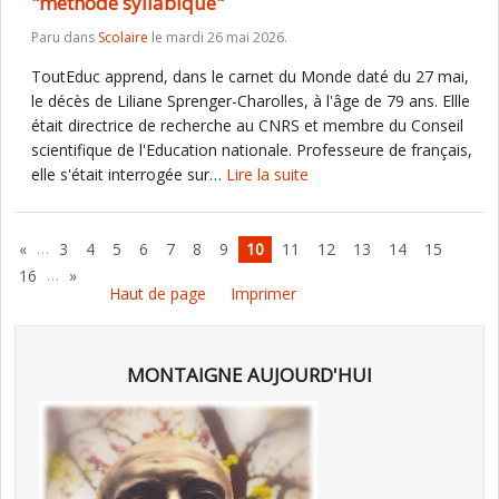
"méthode syllabique"
Paru dans
Scolaire
le mardi 26 mai 2026.
ToutEduc apprend, dans le carnet du Monde daté du 27 mai,
le décès de Liliane Sprenger-Charolles, à l'âge de 79 ans. Ellle
était directrice de recherche au CNRS et membre du Conseil
scientifique de l'Education nationale. Professeure de français,
elle s'était interrogée sur…
Lire la suite
…
«
3
4
5
6
7
8
9
10
11
12
13
14
15
…
16
»
Haut de page
Imprimer
MONTAIGNE AUJOURD'HUI