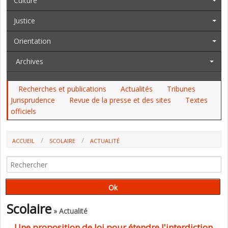
Culture
Justice
Orientation
Archives
Recherches et publications
Actualités
Tribunes
Jurisprudence
Revue de la presse et des sites
Textes
officiels
ACCUEIL
SCOLAIRE
ACTUALITÉ
UNE PROPOSITION DE LOI POUR ÉTENDRE L'INTERDICTION DES
SIGNES RELIGIEUX AU PRIVÉ SOUS CONTRAT
Scolaire
» Actualité
Une proposition de loi pour étendre l'interdiction