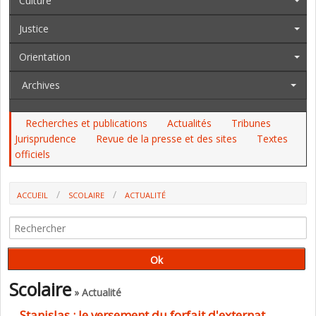
Culture
Justice
Orientation
Archives
Recherches et publications
Actualités
Tribunes
Jurisprudence
Revue de la presse et des sites
Textes
officiels
ACCUEIL
SCOLAIRE
ACTUALITÉ
STANISLAS : LE VERSEMENT DU FORFAIT D'EXTERNAT "DIFFÉRÉ"
(EXCLUSIF)
Scolaire
» Actualité
Stanislas : le versement du forfait d'externat