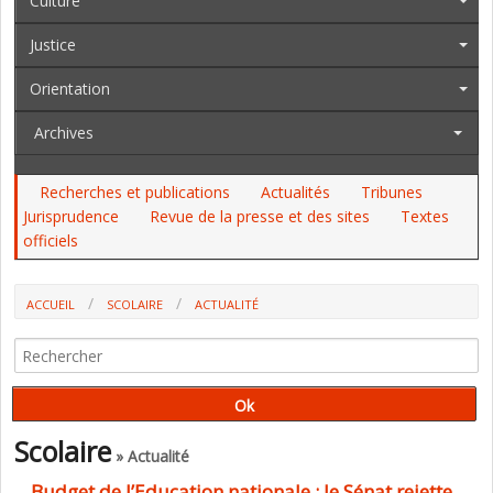
Culture
Justice
Orientation
Archives
Recherches et publications
Actualités
Tribunes
Jurisprudence
Revue de la presse et des sites
Textes
officiels
ACCUEIL
SCOLAIRE
ACTUALITÉ
BUDGET DE L’EDUCATION NATIONALE : LE SÉNAT REJETTE 52
MILLIONS D’EUROS D’ÉCONOMIES ET VOTE DES AMENDEMENTS SUR LA
SANTÉ SCOLAIRE, SUR LE CEE, SUR L’ONISEP…
Scolaire
» Actualité
Budget de l’Education nationale : le Sénat rejette