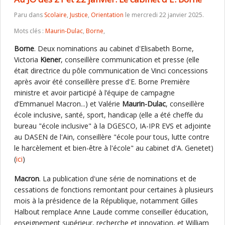
Paru dans
Scolaire
,
Justice
,
Orientation
le mercredi 22 janvier 2025.
Mots clés :
Maurin-Dulac
,
Borne
,
Borne
. Deux nominations au cabinet d'Elisabeth Borne,
Victoria
Kiener
, conseillère communication et presse (elle
était directrice du pôle communication de Vinci concessions
après avoir été conseillère presse d'E. Borne Première
ministre et avoir participé à l’équipe de campagne
d’Emmanuel Macron...) et Valérie
Maurin-Dulac
, conseillère
école inclusive, santé, sport, handicap (elle a été cheffe du
bureau "école inclusive" à la DGESCO, IA-IPR EVS et adjointe
au DASEN de l'Ain, conseillère "école pour tous, lutte contre
le harcèlement et bien-être à l'école" au cabinet d'A. Genetet)
(
ici
)
Macron
. La publication d'une série de nominations et de
cessations de fonctions remontant pour certaines à plusieurs
mois à la présidence de la République, notamment Gilles
Halbout remplace Anne Laude comme conseiller éducation,
enseignement supérieur, recherche et innovation, et William