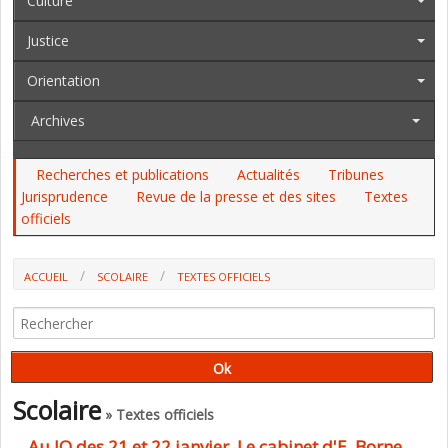
Culture
Justice
Orientation
Archives
Recherches et publications
Actualités
Tribunes
Jurisprudence
Revue de la presse et des sites
Textes
officiels
ACCUEIL
SCOLAIRE
TEXTES OFFICIELS
AU JO DES 21 ET 22 JANVIER. LE CABINET D'E. BORNE
Scolaire
» Textes officiels
Au JO des 21 et 22 janvier. Le cabinet d'E. Borne