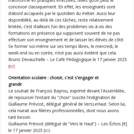
transformé en pratiques effectives, telles qu’on peut le
concevoir classiquement. En effet, les enseignants sont
d’abord accaparés par le quotidien du métier. Aussi leur
disponibilité, au-delà de ces tâches, reste relativement
limitée, c’est d’ailleurs l’un des problèmes vis-à-vis des
formations en présence qui supposent souvent de ne pas
effectuer son enseignement et de laisser les élèves de côté.
Se former soi-même sur ses temps libres, le mercredi, le
week-end ou en soirée, n’est pas aussi évident que cela.
Bruno Devauchelle – Le Café Pédagogique le 17 janvier 2025
(
ici)
Orientation scolaire : choisir, c'est s'engager et
grandir
Le souhait de François Bayrou, exprimé devant l'Assemblée,
de repousser l'instant du "choix" suscite l'indignation de
Guillaume Prévost, délégué général de VersLeHaut. Selon lui,
cela nuirait aux filières professionnelles, dont nous avons
tant besoin.
Guillaume Prévost (délégué de “Vers le Haut”) – Les Échos [€]
le 17 janvier 2025 (
ici)