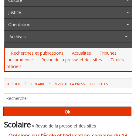
Culture
Justice
Orientation
Archives
Recherches et publications
Actualités
Tribunes
Jurisprudence
Revue de la presse et des sites
Textes
officiels
ACCUEIL
SCOLAIRE
REVUE DE LA PRESSE ET DES SITES
OPINIONS SUR L’ÉCOLE ET L’ÉDUCATION, SEMAINE DU 13 AU 18
JANVIER 2025 (P. WATRELOT)
Scolaire
» Revue de la presse et des sites
Opinions sur l’École et l’éducation, semaine du 13