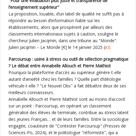
"Pour une évaluation plus juste et transparente de
l’enseignement supérieur"
La proposition, louable, d’un label de qualité ne suffit pas à
répondre au besoin d’information fiable sur les
établissements, alors que prospèrent par ailleurs des
classements internationaux sujets à caution, souligne le
chercheur Julien Jacqmin, dans une tribune au "Monde".
Julien Jacqmin – Le Monde [€] le 14 janvier 2025 (
ici)
Parcoursup : usine à stress ou outil de sélection pragmatique
? Le débat entre Annabelle Allouch et Pierre Mathiot
Pourquoi la plateforme d’accès au supérieur génère-t-elle
autant d’anxiété chez les familles ? Quelle part d’idéologie
véhicule-t-elle ? "Le Nouvel Obs" a fait débattre deux de ses
meilleurs connaisseurs.
Annabelle Allouch et Pierre Mathiot sont au moins d’accord
sur un point : Parcoursup, en opérant un classement
généralisé des élèves de terminale, contribue au stress latent
des jeunes Français… et de leurs familles. Entre la sociologue
engagée, coauteure de "Contester Parcoursup" (Presses de
Sciences-Po, 2024), et le politologue "réformiste", qui a