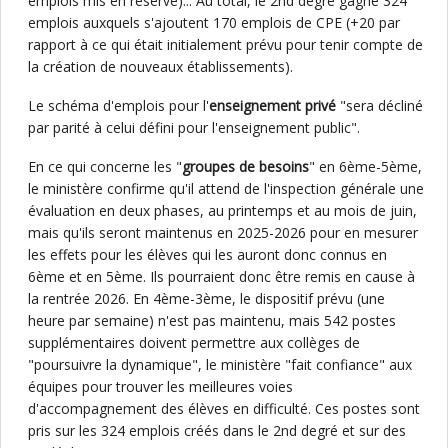
emplois mis en réserve)... Au total, le 2nd degré gagne 324
emplois auxquels s'ajoutent 170 emplois de CPE (+20 par
rapport à ce qui était initialement prévu pour tenir compte de
la création de nouveaux établissements).
Le schéma d'emplois pour l'
enseignement privé
"sera décliné
par parité à celui défini pour l'enseignement public".
En ce qui concerne les "
groupes de besoins
" en 6ème-5ème,
le ministère confirme qu'il attend de l'inspection générale une
évaluation en deux phases, au printemps et au mois de juin,
mais qu'ils seront maintenus en 2025-2026 pour en mesurer
les effets pour les élèves qui les auront donc connus en
6ème et en 5ème. Ils pourraient donc être remis en cause à
la rentrée 2026. En 4ème-3ème, le dispositif prévu (une
heure par semaine) n'est pas maintenu, mais 542 postes
supplémentaires doivent permettre aux collèges de
"poursuivre la dynamique", le ministère "fait confiance" aux
équipes pour trouver les meilleures voies
d'accompagnement des élèves en difficulté. Ces postes sont
pris sur les 324 emplois créés dans le 2nd degré et sur des