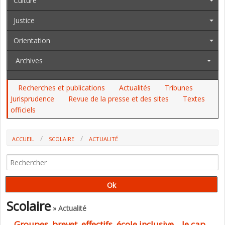
Culture
Justice
Orientation
Archives
Recherches et publications
Actualités
Tribunes
Jurisprudence
Revue de la presse et des sites
Textes
officiels
ACCUEIL
SCOLAIRE
ACTUALITÉ
GROUPES, BREVET, EFFECTIFS, ÉCOLE INCLUSIVE... LE CAP EST
MAINTENU, EN ATTENDANT DES ÉVALUATIONS
Scolaire
» Actualité
Groupes, brevet, effectifs, école inclusive... le cap