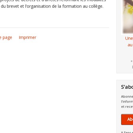
du brevet et l’organisation de la formation au collège.
e page
Imprimer
Une
au
*
S'ab
Abonne
l'infor
et rece
Ab
* Sans 