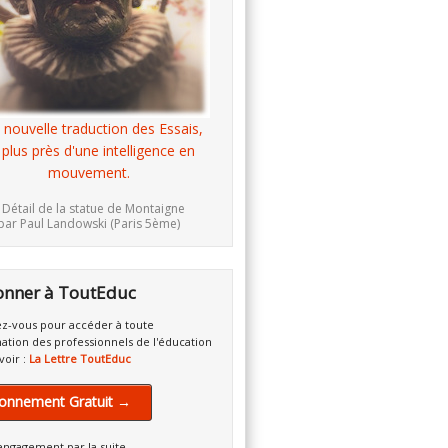
 nouvelle traduction des Essais,
 plus près d'une intelligence en
mouvement.
 Détail de la statue de Montaigne
par Paul Landowski (Paris 5ème)
onner à ToutEduc
z-vous pour accéder à toute
mation des professionnels de l'éducation
voir :
La Lettre ToutEduc
onnement Gratuit →
engagement par la suite.