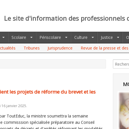
Le site d'information des professionnels 
Scolaire
Périscolaire
Culture
Justice
O
ctualités
Tribunes
Jurisprudence
Revue de la presse et des 
 PROJETS DE RÉFORME DU BREVET ET LES GROUPES
MO
nt les projets de réforme du brevet et les
i 16 janvier 2025.
s par ToutEduc, la ministre soumettra la semaine
ne commisssion spécialisée préparatoire au Conseil
 projets de décrets et d'arrêtés réformant les modalités