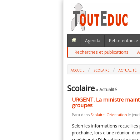
Agenda
Petite enfance
Recherches et publications
A
ACCUEIL
SCOLAIRE
ACTUALITÉ
URGENT. LA MINISTRE MAINTIENT LES
Scolaire
» Actualité
URGENT. La ministre maintie
groupes
Paru dans
Scolaire
,
Orientation
le jeud
Selon les informations recueillie
prochaine, lors d'une réunion d'u
supérieur de l'éducation plusieurs