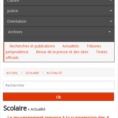
Culture
Justice
Orientation
Archives
Recherches et publications
Actualités
Tribunes
Jurisprudence
Revue de la presse et des sites
Textes
officiels
ACCUEIL
SCOLAIRE
ACTUALITÉ
LE GOUVERNEMENT RENONCE À LA SUPPRESSION DES 4 000 POSTES
D'ENSEIGNANTS
Scolaire
» Actualité
Le gouvernement renonce à la suppression des 4