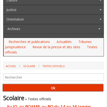
Culture
Justice
Orientation
Archives
Recherches et publications
Actualités
Tribunes
Jurisprudence
Revue de la presse et des sites
Textes
officiels
ACCUEIL
SCOLAIRE
TEXTES OFFICIELS
AU JO, AU BOAMP, AU BO DU 14 AU 16 JANVIER.
Scolaire
» Textes officiels
Au JO, au BOAMP, au BO du 14 au 16 janvier.