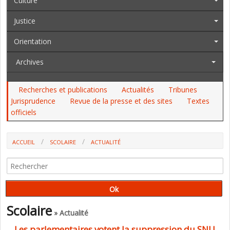
Culture
Justice
Orientation
Archives
Recherches et publications
Actualités
Tribunes
Jurisprudence
Revue de la presse et des sites
Textes
officiels
ACCUEIL
SCOLAIRE
ACTUALITÉ
LES PARLEMENTAIRES VOTENT LA SUPPRESSION DU SNU
(AMENDEMENTS AU PLF 2025)
Scolaire
» Actualité
Les parlementaires votent la suppression du SNU