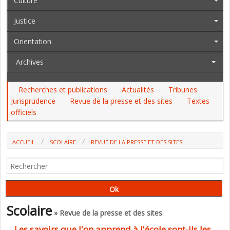
Culture
Justice
Orientation
Archives
Recherches et publications
Actualités
Tribunes
Jurisprudence
Revue de la presse et des sites
Textes
officiels
ACCUEIL
SCOLAIRE
REVUE DE LA PRESSE ET DES SITES
LES SAVOIRS QUE L'ON APPREND À L'ÉCOLE SONT-ILS LES BONS ?
(PROJET IMAGINE)
Scolaire
» Revue de la presse et des sites
Les savoirs que l'on apprend à l'école sont-ils les