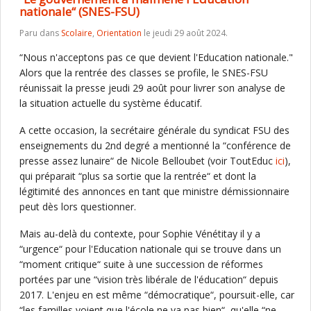
nationale“ (SNES-FSU)
Paru dans
Scolaire
,
Orientation
le jeudi 29 août 2024.
“Nous n'acceptons pas ce que devient l'Education nationale."
Alors que la rentrée des classes se profile, le SNES-FSU
réunissait la presse jeudi 29 août pour livrer son analyse de
la situation actuelle du système éducatif.
A cette occasion, la secrétaire générale du syndicat FSU des
enseignements du 2nd degré a mentionné la “conférence de
presse assez lunaire“ de Nicole Belloubet (voir ToutEduc
ici
),
qui préparait “plus sa sortie que la rentrée“ et dont la
légitimité des annonces en tant que ministre démissionnaire
peut dès lors questionner.
Mais au-delà du contexte, pour Sophie Vénétitay il y a
“urgence“ pour l'Education nationale qui se trouve dans un
“moment critique“ suite à une succession de réformes
portées par une “vision très libérale de l'éducation“ depuis
2017. L'enjeu en est même “démocratique“, poursuit-elle, car
“les familles voient que l'école ne va pas bien“, qu'elle “ne