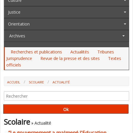
Culture
Justice
Orientation
Archives
Recherches et publications
Actualités
Tribunes
Jurisprudence
Revue de la presse et des sites
Textes
officiels
ACCUEIL
SCOLAIRE
ACTUALITÉ
“LE GOUVERNEMENT A MALMENÉ L'EDUCATION NATIONALE“ (SNES-
FSU)
Scolaire
» Actualité
“Le gouvernement a malmené l'Education