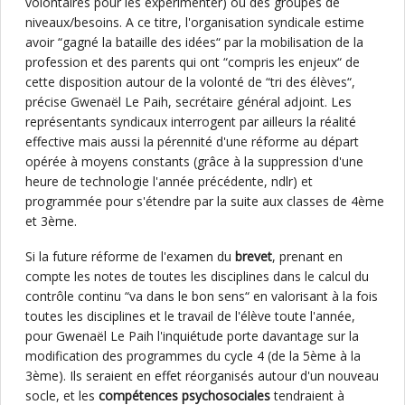
volontaires pour les expérimenter) ou des groupes de
niveaux/besoins. A ce titre, l'organisation syndicale estime
avoir “gagné la bataille des idées“ par la mobilisation de la
profession et des parents qui ont “compris les enjeux“ de
cette disposition autour de la volonté de “tri des élèves“,
précise Gwenaël Le Paih, secrétaire général adjoint. Les
représentants syndicaux interrogent par ailleurs la réalité
effective mais aussi la pérennité d'une réforme au départ
opérée à moyens constants (grâce à la suppression d'une
heure de technologie l'année précédente, ndlr) et
programmée pour s'étendre par la suite aux classes de 4ème
et 3ème.
Si la future réforme de l'examen du
brevet
, prenant en
compte les notes de toutes les disciplines dans le calcul du
contrôle continu “va dans le bon sens“ en valorisant à la fois
toutes les disciplines et le travail de l'élève toute l'année,
pour Gwenaël Le Paih l'inquiétude porte davantage sur la
modification des programmes du cycle 4 (de la 5ème à la
3ème). Ils seraient en effet réorganisés autour d'un nouveau
socle, et les
compétences psychosociales
tendraient à