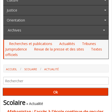
Culture
Justice
Orientation
Archives
Recherches et publications
Actualités
Tribunes
Jurisprudence
Revue de la presse et des sites
Textes
officiels
ACCUEIL
SCOLAIRE
ACTUALITÉ
AFGHANISTAN : L'ACCÈS À L'ÉCOLE CONTINUE DE RECULER POUR LES
FILLES (UNESCO)
Scolaire
» Actualité
Afghanistan : l'accès à l'école continue de reculer