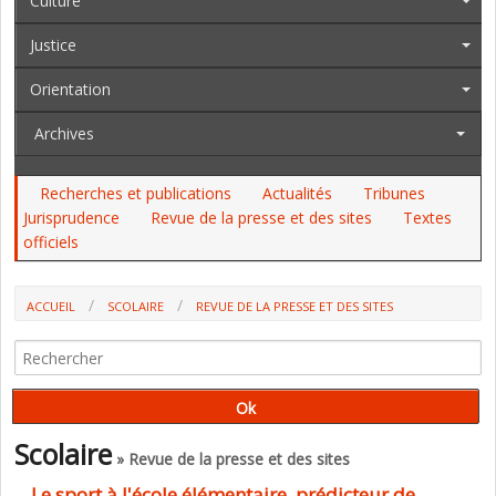
Culture
Justice
Orientation
Archives
Recherches et publications
Actualités
Tribunes
Jurisprudence
Revue de la presse et des sites
Textes
officiels
ACCUEIL
SCOLAIRE
REVUE DE LA PRESSE ET DES SITES
LE SPORT À L'ÉCOLE ÉLÉMENTAIRE, PRÉDICTEUR DE RÉUSSITE
SCOLAIRE À 17 ANS (U. DE MONTRÉAL)
Scolaire
» Revue de la presse et des sites
Le sport à l'école élémentaire, prédicteur de