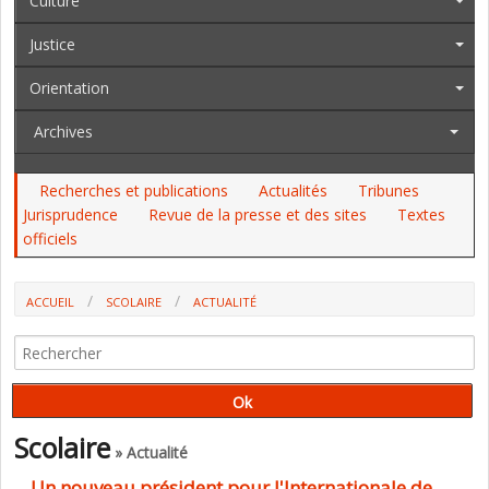
Culture
Justice
Orientation
Archives
Recherches et publications
Actualités
Tribunes
Jurisprudence
Revue de la presse et des sites
Textes
officiels
ACCUEIL
SCOLAIRE
ACTUALITÉ
UN NOUVEAU PRÉSIDENT POUR L'INTERNATIONALE DE L'EDUCATION
Scolaire
» Actualité
Un nouveau président pour l'Internationale de