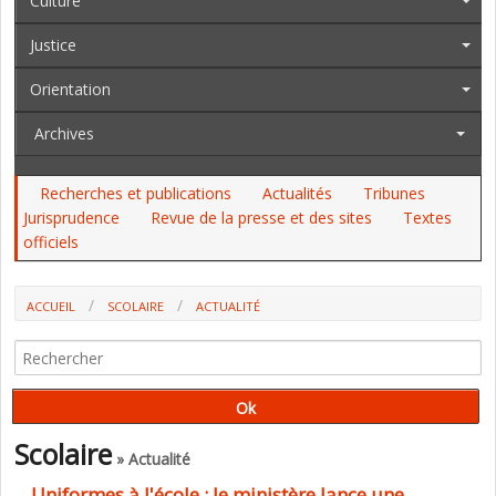
Culture
Justice
Orientation
Archives
Recherches et publications
Actualités
Tribunes
Jurisprudence
Revue de la presse et des sites
Textes
officiels
ACCUEIL
SCOLAIRE
ACTUALITÉ
UNIFORMES À L'ÉCOLE : LE MINISTÈRE LANCE UNE ÉVALUATION DES
EXPÉRIMENTATIONS
Scolaire
» Actualité
Uniformes à l'école : le ministère lance une