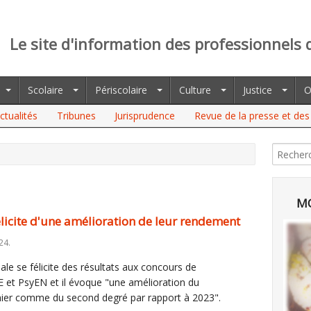
Le site d'information des professionnels 
Scolaire
Périscolaire
Culture
Justice
O
ctualités
Tribunes
Jurisprudence
Revue de la presse et des 
TE D'UNE AMÉLIORATION DE LEUR RENDEMENT
MO
félicite d'une amélioration de leur rendement
24.
ale se félicite des résultats aux concours de
 et PsyEN et il évoque "une amélioration du
ier comme du second degré par rapport à 2023".