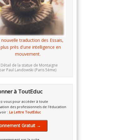
 nouvelle traduction des Essais,
 plus près d'une intelligence en
mouvement.
 Détail de la statue de Montaigne
par Paul Landowski (Paris 5ème)
onner à ToutEduc
z-vous pour accéder à toute
mation des professionnels de l'éducation
voir :
La Lettre ToutEduc
onnement Gratuit →
engagement par la suite.