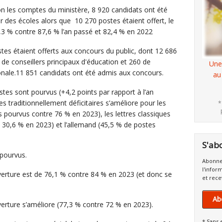
on les comptes du ministère, 8 920 candidats ont été
 des écoles alors que 10 270 postes étaient offert, le
,3 % contre 87,6 % l’an passé et 82,4 % en 2022
tes étaient offerts aux concours du public, dont 12 686
de conseillers principaux d'éducation et 260 de
Une
onale.11 851 candidats ont été admis aux concours.
au
es sont pourvus (+4,2 points par rapport à l’an
ines traditionnellement déficitaires s’améliore pour les
*
pourvus contre 76 % en 2023), les lettres classiques
 30,6 % en 2023) et l’allemand (45,5 % de postes
S'ab
pourvus.
Abonne
l'infor
erture est de 76,1 % contre 84 % en 2023 (et donc se
et rece
Ab
erture s’améliore (77,3 % contre 72 % en 2023).
* Sans 