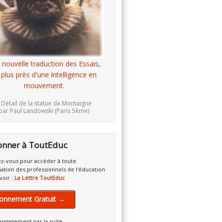
 nouvelle traduction des Essais,
 plus près d'une intelligence en
mouvement.
 Détail de la statue de Montaigne
par Paul Landowski (Paris 5ème)
onner à ToutEduc
z-vous pour accéder à toute
mation des professionnels de l'éducation
voir :
La Lettre ToutEduc
onnement Gratuit →
engagement par la suite.