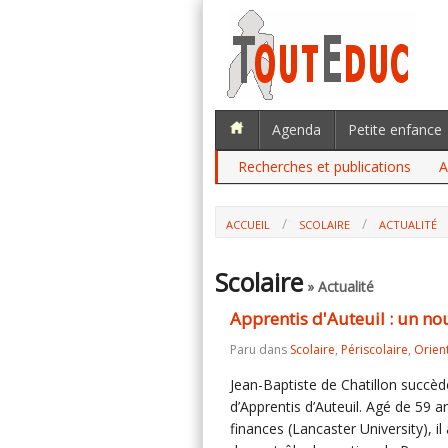
Agenda
Petite enfance
Recherches et publications
A
ACCUEIL
SCOLAIRE
ACTUALITÉ
Scolaire
» Actualité
Apprentis d'Auteuil : un no
Paru dans
Scolaire
,
Périscolaire
,
Orien
Jean-Baptiste de Chatillon succè
d’Apprentis d’Auteuil. Agé de 59 a
finances (Lancaster University), il