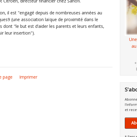
 Citroën, directeur financier chez Sanofi.
tion, il est "engagé depuis de nombreuses années au
ues9 (une association laïque de proximité dans le
dont "le but est d’aider les parents et leurs enfants,
ir leur insertion").
Une
au
*
e page
Imprimer
S'ab
Abonne
l'infor
et rece
Ab
* Sans 