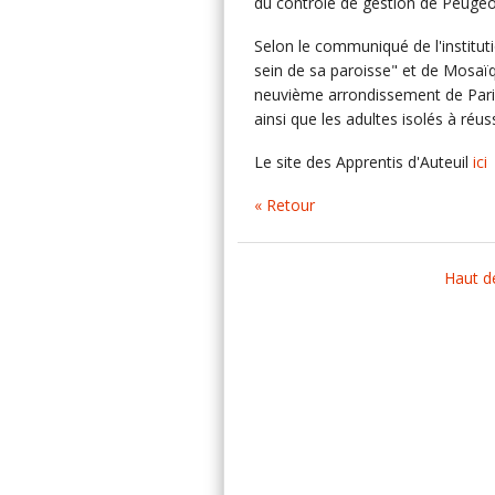
du contrôle de gestion de Peugeot
Selon le communiqué de l'institu
sein de sa paroisse" et de Mosaïq
neuvième arrondissement de Paris 
ainsi que les adultes isolés à réuss
Le site des Apprentis d'Auteuil
ici
« Retour
Haut d