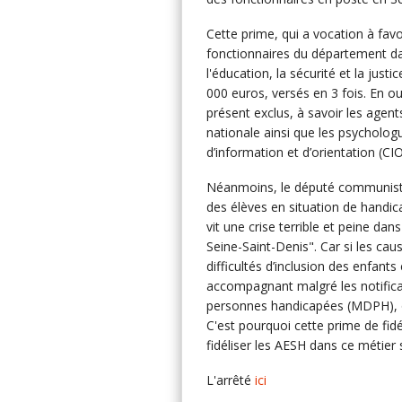
Cette prime, qui a vocation à favo
fonctionnaires du département dan
l'éducation, la sécurité et la ju
000 euros, versés en 3 fois. En o
présent exclus, à savoir les agent
nationale ainsi que les psycholog
d’information et d’orientation (CI
Néanmoins, le député communist
des élèves en situation de handica
vit une crise terrible et peine da
Seine-Saint-Denis". Car si les caus
difficultés d’inclusion des enfant
accompagnant malgré les notific
personnes handicapées (MDPH), o
C'est pourquoi cette prime de fidél
fidéliser les AESH dans ce métier 
L'arrêté
ici