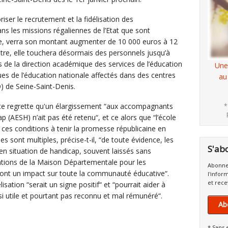
riser le recrutement et la fidélisation des
s les missions régaliennes de l’Etat que sont
stice, verra son montant augmenter de 10 000 euros à 12
utre, elle touchera désormais des personnels jusqu’à
s de la direction académique des services de l’éducation
Une
ues de l’éducation nationale affectés dans des centres
au
O) de Seine-Saint-Denis.
e regrette qu'un élargissement “aux accompagnants
*
p (AESH) n’ait pas été retenu“, et ce alors que “l’école
ns ces conditions à tenir la promesse républicaine en
es sont multiples, précise-t-il, “de toute évidence, les
S'ab
s en situation de handicap, souvent laissés sans
ations de la Maison Départementale pour les
Abonne
nt un impact sur toute la communauté éducative“.
l'infor
et rece
isation “serait un signe positif“ et “pourrait aider à
si utile et pourtant pas reconnu et mal rémunéré“.
Ab
* Sans 