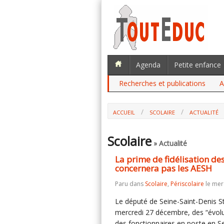
Agenda
Petite enfance
Recherches et publications
A
ACCUEIL
SCOLAIRE
ACTUALITÉ
LA PRIME DE FIDÉLISATION DES FONCT
Scolaire
» Actualité
La prime de fidélisation de
concernera pas les AESH
Paru dans
Scolaire
,
Périscolaire
le mer
Le député de Seine-Saint-Denis S
mercredi 27 décembre, des “évolut
des fonctionnaires en poste en Se