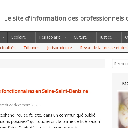
Le site d'information des professionnels 
Scolaire
Périscolaire
Culture
Justice
O
ctualités
Tribunes
Jurisprudence
Revue de la presse et des 
IONNAIRES EN SEINE-SAINT-DENIS NE CONCERNERA PAS LES AESH
MO
s fonctionnaires en Seine-Saint-Denis ne
credi 27 décembre 2023.
téphane Peu se félicite, dans un communiqué publié
ions positives“ qui toucheront la prime de fidélisation
ine-Saint-Denis dès le 1er janvier prochain.