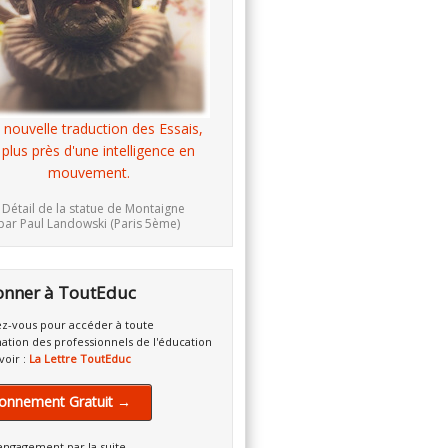
 nouvelle traduction des Essais,
 plus près d'une intelligence en
mouvement.
 Détail de la statue de Montaigne
par Paul Landowski (Paris 5ème)
onner à ToutEduc
z-vous pour accéder à toute
mation des professionnels de l'éducation
voir :
La Lettre ToutEduc
onnement Gratuit →
engagement par la suite.