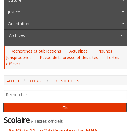
Culture
Justice
Orientation
Archives
Recherches et publications
Actualités
Tribunes
Jurisprudence
Revue de la presse et des sites
Textes
officiels
ACCUEIL
SCOLAIRE
TEXTES OFFICIELS
AU JO DU 22 AU 24 DÉCEMBRE : LES MNA, PARCOURSUP, L'INSPECTION
GÉNÉRALE, DEUX CAP, LE CAER, LES JEUNES SOURDS
Scolaire
» Textes officiels
Au JO du 22 au 24 décembre : les MNA,