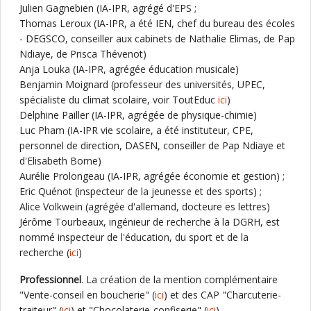
Julien Gagnebien (IA-IPR, agrégé d'EPS ;
Thomas Leroux (IA-IPR, a été IEN, chef du bureau des écoles
- DEGSCO, conseiller aux cabinets de Nathalie Elimas, de Pap
Ndiaye, de Prisca Thévenot)
Anja Louka (IA-IPR, agrégée éducation musicale)
Benjamin Moignard (professeur des universités, UPEC,
spécialiste du climat scolaire, voir ToutEduc
ici
)
Delphine Pailler (IA-IPR, agrégée de physique-chimie)
Luc Pham (IA-IPR vie scolaire, a été instituteur, CPE,
personnel de direction, DASEN, conseiller de Pap Ndiaye et
d'Elisabeth Borne)
Aurélie Prolongeau (IA-IPR, agrégée économie et gestion) ;
Eric Quénot (inspecteur de la jeunesse et des sports) ;
Alice Volkwein (agrégée d'allemand, docteure es lettres)
Jérôme Tourbeaux, ingénieur de recherche à la DGRH, est
nommé inspecteur de l'éducation, du sport et de la
recherche (
ici
)
Professionnel
. La création de la mention complémentaire
"Vente-conseil en boucherie" (
ici
) et des CAP "Charcuterie-
traiteur" (
ici
) et "Chocolaterie-confiserie" (
ici
)