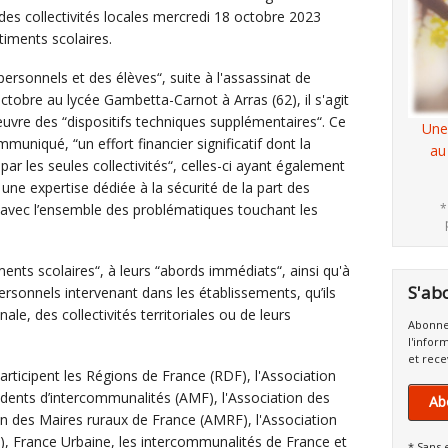
 des collectivités locales mercredi 18 octobre 2023
timents scolaires.
personnels et des élèves“, suite à l'assassinat de
obre au lycée Gambetta-Carnot à Arras (62), il s'agit
œuvre des “dispositifs techniques supplémentaires“. Ce
Une
ommuniqué, “un effort financier significatif dont la
au
ar les seules collectivités“, celles-ci ayant également
ne expertise dédiée à la sécurité de la part des
ée avec l’ensemble des problématiques touchant les
*
ments scolaires“, à leurs “abords immédiats“, ainsi qu'à
S'ab
ersonnels intervenant dans les établissements, qu’ils
ale, des collectivités territoriales ou de leurs
Abonne
l'infor
et rece
articipent les Régions de France (RDF), l'Association
dents d’intercommunalités (AMF), l'Association des
Ab
ion des Maires ruraux de France (AMRF), l'Association
F), France Urbaine, les intercommunalités de France et
* Sans 