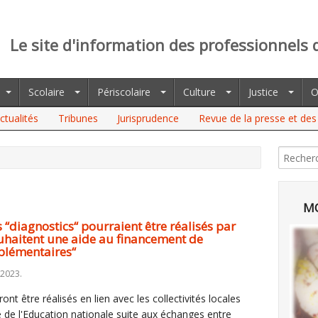
Le site d'information des professionnels 
Scolaire
Périscolaire
Culture
Justice
O
ctualités
Tribunes
Jurisprudence
Revue de la presse et des 
NOSTICS“ POURRAIENT ÊTRE RÉALISÉS PAR L'ETAT ET
DE AU FINANCEMENT DE “DISPOSITIFS TECHNIQUES
MO
 “diagnostics“ pourraient être réalisés par
 souhaitent une aide au financement de
pplémentaires“
 2023.
nt être réalisés en lien avec les collectivités locales
 de l'Education nationale suite aux échanges entre