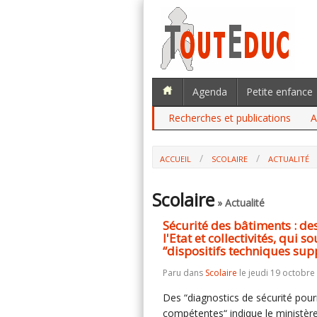
Agenda
Petite enfance
Recherches et publications
A
ACCUEIL
SCOLAIRE
ACTUALITÉ
SÉCURITÉ DES BÂTIMENTS : DES “DIAG
COLLECTIVITÉS, QUI SOUHAITENT UNE AI
Scolaire
» Actualité
SUPPLÉMENTAIRES“
Sécurité des bâtiments : des
l'Etat et collectivités, qui
“dispositifs techniques su
Paru dans
Scolaire
le jeudi 19 octobre
Des “diagnostics de sécurité pourro
compétentes“ indique le ministère