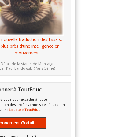
 nouvelle traduction des Essais,
 plus près d'une intelligence en
mouvement.
 Détail de la statue de Montaigne
par Paul Landowski (Paris 5ème)
onner à ToutEduc
z-vous pour accéder à toute
mation des professionnels de l'éducation
voir :
La Lettre ToutEduc
onnement Gratuit →
engagement par la suite.