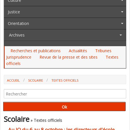
Culture
Justice
Orientation
Archives
Recherches et publications
Actualités
Tribunes
Jurisprudence
Revue de la presse et des sites
Textes
officiels
ACCUEIL
SCOLAIRE
TEXTES OFFICIELS
AU JO DU 6 AU 8 OCTOBRE : LES DIRECTEURS D'ÉCOLE, MAYOTTE,
L'APPRENTISSAGE, LE MENJ...
Scolaire
» Textes officiels
Au JO du 6 au 8 octobre : les directeurs d'école,