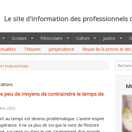
Le site d'information des professionnels 
Scolaire
Périscolaire
Culture
Justice
O
ctualités
Tribunes
Jurisprudence
Revue de la presse et des 
 ET PUBLICATIONS
 DE MOYENS DE CONTRAINDRE LE TEMPS DE L’ÉCOLE (REVUE DE
cations
MO
que peu de moyens de contraindre le temps de
bre 2023.
ort au temps est devenu problématique. L’avenir inspire
’espérance. Il ne va plus de soi que le sens de l’histoire
are, sur terre ou dans le ciel, l’avènement d’un monde