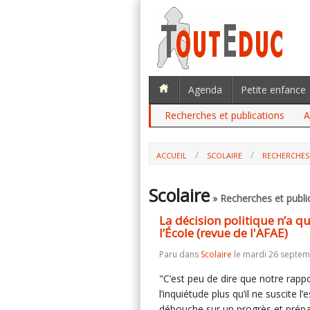
Agenda
Petite enfance
Recherches et publications
A
ACCUEIL
SCOLAIRE
RECHERCHES
LA DÉCISION POLITIQUE N’A QUE PEU
L'AFAE)
Scolaire
» Recherches et publi
La décision politique n’a 
l’École (revue de l'AFAE)
Paru dans
Scolaire
le mardi 26 septem
"C’est peu de dire que notre rapp
l’inquiétude plus qu’il ne suscite l
débouche sur un progrès et prép