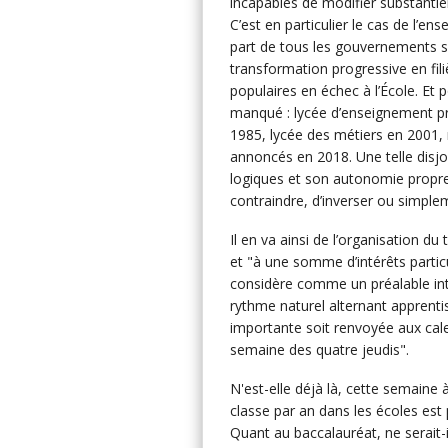
incapables de modifier substantie
C’est en particulier le cas de l’ense
part de tous les gouvernements succ
transformation progressive en fili
populaires en échec à l’École. Et
manqué : lycée d’enseignement p
1985, lycée des métiers en 2001,
annoncés en 2018. Une telle disj
logiques et son autonomie propres
contraindre, d’inverser ou simpleme
Il en va ainsi de l’organisation du 
et "à une somme d’intérêts particu
considère comme un préalable intan
rythme naturel alternant apprent
importante soit renvoyée aux cale
semaine des quatre jeudis".
N'est-elle déjà là, cette semaine
classe par an dans les écoles es
Quant au baccalauréat, ne serait-