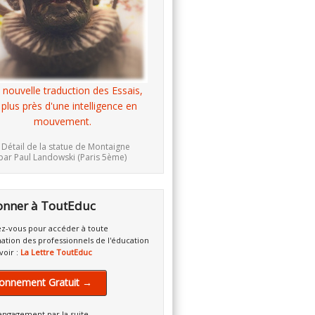
 nouvelle traduction des Essais,
 plus près d'une intelligence en
mouvement.
 Détail de la statue de Montaigne
par Paul Landowski (Paris 5ème)
onner à ToutEduc
z-vous pour accéder à toute
mation des professionnels de l'éducation
voir :
La Lettre ToutEduc
onnement Gratuit →
engagement par la suite.