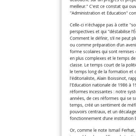
meilleur." C'est ce constat qui ou
"Administration et Education" co
Celle-ci n'échappe pas à cette "so
perspectives et qui "déstabilise l’
Comment le définir, s’il ne peut
ou comme préparation d’un avenir 
forme scolaires qui sont remises
en plus complexes et le temps des
classe. Le temps court de la politi
le temps long de la formation et 
l'éditorialiste, Alain Boissinot, 
l'Education nationale de 1986 à 198
réformes incessantes : notre syste
années, de ces réformes qui se so
temps, créé un sentiment de méfi
pouvoirs centraux, et un décalage 
fonctionnement d’une institution 
Or, comme le note Ismaïl Ferhat, "c