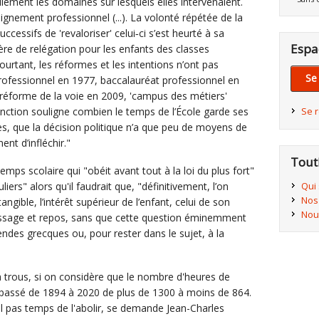
llement les domaines sur lesquels elles intervenaient.
ignement professionnel (...). La volonté répétée de la
essifs de 'revaloriser' celui‐ci s’est heurté à sa
Espa
ère de relégation pour les enfants des classes
 pourtant, les réformes et les intentions n’ont pas
Se
rofessionnel en 1977, baccalauréat professionnel en
 réforme de la voie en 2009, 'campus des métiers'
onction souligne combien le temps de l’École garde ses
Se 
, que la décision politique n’a que peu de moyens de
nt d’infléchir."
Tout
temps scolaire qui "obéit avant tout à la loi du plus fort"
Qui
liers" alors qu'il faudrait que, "définitivement, l’on
Nos
gible, l’intérêt supérieur de l’enfant, celui de son
Nou
issage et repos, sans que cette question éminemment
ndes grecques ou, pour rester dans le sujet, à la
 à trous, si on considère que le nombre d'heures de
t passé de 1894 à 2020 de plus de 1300 à moins de 864.
il pas temps de l'abolir, se demande Jean-Charles