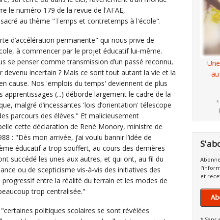
vre le numéro 179 de la revue de l'AFAE,
nsacré au thème "Temps et contretemps à l'école".
rte d’accélération permanente" qui nous prive de
École, à commencer par le projet éducatif lui‐même.
 plus se penser comme transmission d’un passé reconnu,
Une
devenu incertain ? Mais ce sont tout autant la vie et la
au
 en cause. Nos 'emplois du temps' deviennent de plus
 apprentissages (...) déborde largement le cadre de la
*
que, malgré d’incessantes 'lois d’orientation' télescope
des parcours des élèves." Et malicieusement
rappelle cette déclaration de René Monory, ministre de
8 : "Dès mon arrivée, j’ai voulu bannir l’idée de
S'ab
̀me éducatif a trop souffert, au cours des dernières
nt succédé les unes aux autres, et qui ont, au fil du
Abonne
l'infor
ance ou de scepticisme vis-à-vis des initiatives des
et rece
progressif entre la réalité du terrain et les modes de
beaucoup trop centralisée."
Ab
ertaines politiques scolaires se sont révélées
* Sans 