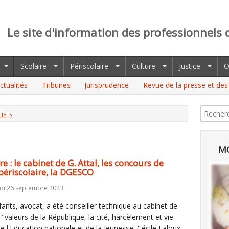
Le site d'information des professionnels 
Scolaire
Périscolaire
Culture
Justice
O
ctualités
Tribunes
Jurisprudence
Revue de la presse et des 
CIELS
ABINET DE G. ATTAL, LES CONCOURS DE L'ENSEIGNEMENT
MO
 : le cabinet de G. Attal, les concours de
 périscolaire, la DGESCO
di 26 septembre 2023.
ants, avocat, a été conseiller technique au cabinet de
valeurs de la République, laïcité, harcèlement et vie
de l'Education nationale et de la Jeunesse. Cécile Laloux