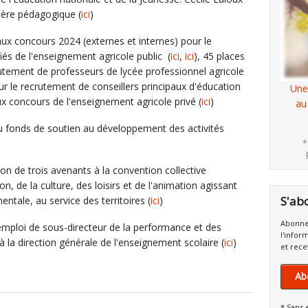
lère pédagogique (
ici
)
 aux concours 2024 (externes et internes) pour le
iés de l'enseignement agricole public (
ici
,
ici
), 45 places
utement de professeurs de lycée professionnel agricole
ur le recrutement de conseillers principaux d'éducation
Une
ux concours de l'enseignement agricole privé (
ici
)
au
au fonds de soutien au développement des activités
*
nsion de trois avenants à la convention collective
n, de la culture, des loisirs et de l'animation agissant
S'ab
mentale, au service des territoires (
ici
)
Abonne
 emploi de sous-directeur de la performance et des
l'infor
 à la direction générale de l'enseignement scolaire (
ici
)
et rece
Ab
* Sans 