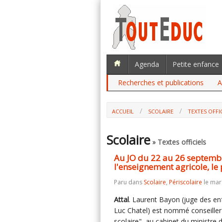
Agenda
Petite enfance
Recherches et publications
A
ACCUEIL
SCOLAIRE
TEXTES OFFI
AU JO DU 22 AU 26 SEPTEMBRE : LE C
AGRICOLE, LE PÉRISCOLAIRE, LA DGESCO
Scolaire
» Textes officiels
Au JO du 22 au 26 septembre
l'enseignement agricole, le
Paru dans
Scolaire
,
Périscolaire
le mar
Attal
. Laurent Bayon (juge des enf
Luc Chatel) est nommé conseiller "
scolaire", au cabinet du ministre 