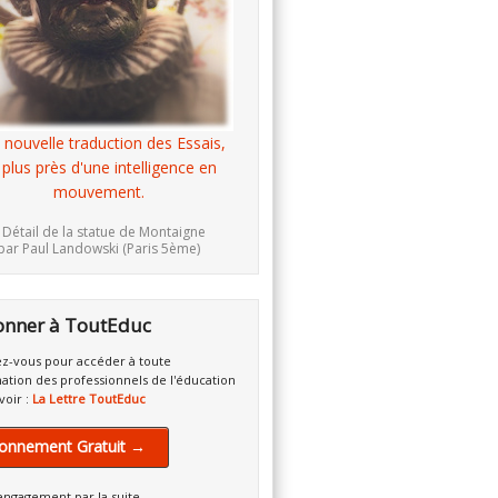
 nouvelle traduction des Essais,
 plus près d'une intelligence en
mouvement.
 Détail de la statue de Montaigne
par Paul Landowski (Paris 5ème)
onner à ToutEduc
z-vous pour accéder à toute
mation des professionnels de l'éducation
voir :
La Lettre ToutEduc
onnement Gratuit →
engagement par la suite.