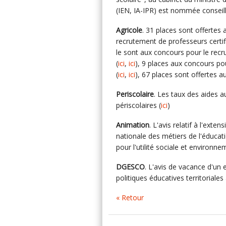
(IEN, IA-IPR) est nommée conseil
Agricole
. 31 places sont offertes
recrutement de professeurs certif
le sont aux concours pour le recr
(
ici
,
ici
), 9 places aux concours po
(
ici
,
ici
), 67 places sont offertes a
Periscolaire
. Les taux des aides 
périscolaires (
ici
)
Animation
. L'avis relatif à l'exte
nationale des métiers de l'éducatio
pour l'utilité sociale et environne
DGESCO
. L'avis de vacance d'un
politiques éducatives territoriales
« Retour