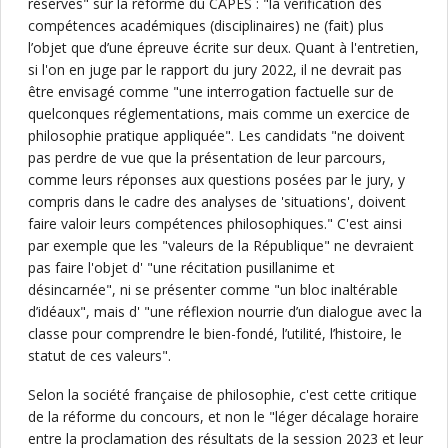
réserves" sur la réforme du CAPES : "la vérification des
compétences académiques (disciplinaires) ne (fait) plus
l’objet que d’une épreuve écrite sur deux. Quant à l'entretien,
si l'on en juge par le rapport du jury 2022, il ne devrait pas
être envisagé comme "une interrogation factuelle sur de
quelconques réglementations, mais comme un exercice de
philosophie pratique appliquée". Les candidats "ne doivent
pas perdre de vue que la présentation de leur parcours,
comme leurs réponses aux questions posées par le jury, y
compris dans le cadre des analyses de 'situations', doivent
faire valoir leurs compétences philosophiques." C'est ainsi
par exemple que les "valeurs de la République" ne devraient
pas faire l'objet d' "une récitation pusillanime et
désincarnée", ni se présenter comme "un bloc inaltérable
d’idéaux", mais d' "une réflexion nourrie d’un dialogue avec la
classe pour comprendre le bien-fondé, l’utilité, l’histoire, le
statut de ces valeurs".
Selon la société française de philosophie, c'est cette critique
de la réforme du concours, et non le "léger décalage horaire
entre la proclamation des résultats de la session 2023 et leur