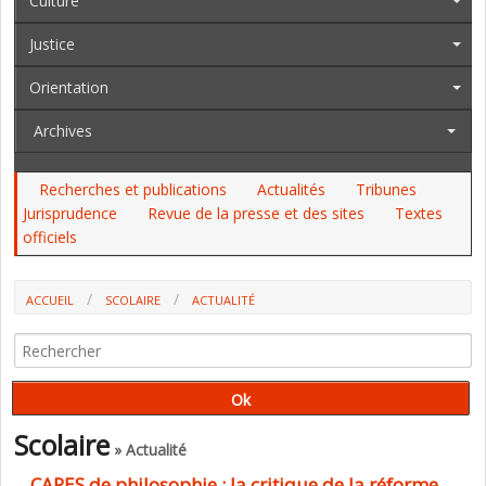
Culture
Justice
Orientation
Archives
Recherches et publications
Actualités
Tribunes
Jurisprudence
Revue de la presse et des sites
Textes
officiels
ACCUEIL
SCOLAIRE
ACTUALITÉ
CAPES DE PHILOSOPHIE : LA CRITIQUE DE LA RÉFORME DU CONCOURS
SANCTIONNÉE PAR LE MINISTÈRE ?
Scolaire
» Actualité
CAPES de philosophie : la critique de la réforme