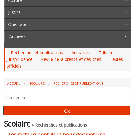
Culture
Justice
Orientation
Archives
Recherches et publications
Actualités
Tribunes
Jurisprudence
Revue de la presse et des sites
Textes
officiels
ACCUEIL
SCOLAIRE
RECHERCHES ET PUBLICATIONS
LES RECTEURS SONT-ILS LÀ POUR DÉCLINER UNE POLITIQUE
NATIONALE ? (RFP)
Scolaire
» Recherches et publications
Les recteurs sont-ils là pour décliner une