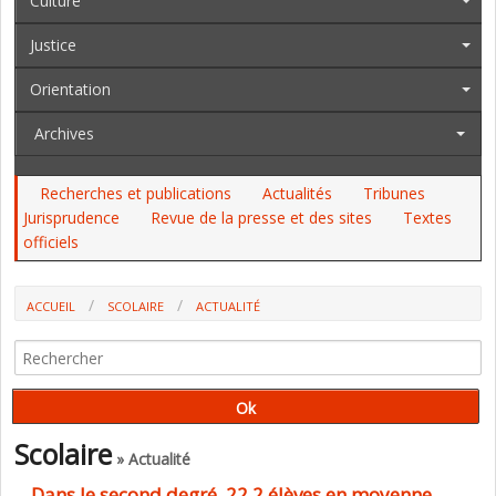
Culture
Justice
Orientation
Archives
Recherches et publications
Actualités
Tribunes
Jurisprudence
Revue de la presse et des sites
Textes
officiels
ACCUEIL
SCOLAIRE
ACTUALITÉ
DANS LE SECOND DEGRÉ, 22,2 ÉLÈVES EN MOYENNE DEVANT UN
ENSEIGNANT EN 2022 (DEPP)
Scolaire
» Actualité
Dans le second degré, 22,2 élèves en moyenne