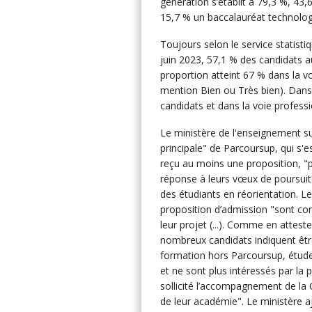
génération s’établit à 79,3 %, 43
15,7 % un baccalauréat technolog
Toujours selon le service statistiq
juin 2023, 57,1 % des candidats 
proportion atteint 67 % dans la v
mention Bien ou Très bien). Dans 
candidats et dans la voie profess
Le ministère de l'enseignement sup
principale" de Parcoursup, qui s'e
reçu au moins une proposition, "
réponse à leurs vœux de poursuite
des étudiants en réorientation. Le
proposition d’admission "sont con
leur projet (...). Comme en atte
nombreux candidats indiquent être
formation hors Parcoursup, études 
et ne sont plus intéressés par la
sollicité l’accompagnement de la
de leur académie". Le ministère aj