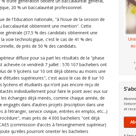
,6 % d’une génération obtient un baccalauréat général,
ique, 20 % un baccalauréat professionnel.
ue de l'Education nationale, "à l’issue de la session de
au baccalauréat obtiennent une mention". Cette
oie générale (37,5 % des candidats obtiennent une
Une
la voie technologique, c'est le cas de 41 % des
au
ionnelle, de près de 50 % des candidats.
érieur diffuse pour sa part les résultats de la "phase
*
st achevée ce vendredi 7 juillet : 570 107 bacheliers ont
plus de 9 lycéens sur 10 ont déjà obtenu au moins une
 d’études supérieures", c'est aussi le cas de 8 sur 10
s lycéens et étudiants qui n’ont pas encore reçu de
S'ab
tactés individuellement pour faire le point avec eux sur
ste les échanges déjà menés, comme chaque année, de
Abonne
l'infor
 engagés dans d’autres projets (inscription dans une
et rece
à l’étranger, service civique, entrées en emploi, etc...)
 procédure", mais près de 4 000 bacheliers "ont déjà
Ab
 CAES (commission d’accès à l’enseignement supérieur)
oute qu'elles pourront orienter les bacheliers
* Sans 