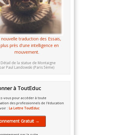
 nouvelle traduction des Essais,
 plus près d'une intelligence en
mouvement.
 Détail de la statue de Montaigne
par Paul Landowski (Paris 5ème)
onner à ToutEduc
z-vous pour accéder à toute
mation des professionnels de l'éducation
voir :
La Lettre ToutEduc
onnement Gratuit →
engagement par la suite.