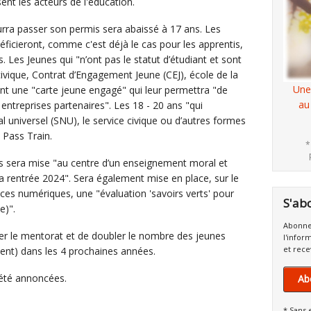
sent les acteurs de l'éducation.
urra passer son permis sera abaissé à 17 ans. Les
éficieront, comme c'est déjà le cas pour les apprentis,
 Les Jeunes qui "n’ont pas le statut d’étudiant et sont
vique, Contrat d’Engagement Jeune (CEJ), école de la
Une
t une "carte jeune engagé" qui leur permettra "de
au
entreprises partenaires". Les 18 - 20 ans "qui
l universel (SNU), le service civique ou d’autres formes
 Pass Train.
*
as sera mise "au centre d’un enseignement moral et
a rentrée 2024". Sera également mise en place, sur le
es numériques, une "évaluation 'savoirs verts' pour
S'ab
e)".
Abonne
r le mentorat et de doubler le nombre des jeunes
l'infor
et rece
nt) dans les 4 prochaines années.
 été annoncées.
Ab
* Sans 