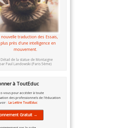
 nouvelle traduction des Essais,
 plus près d'une intelligence en
mouvement.
 Détail de la statue de Montaigne
par Paul Landowski (Paris 5ème)
onner à ToutEduc
z-vous pour accéder à toute
mation des professionnels de l'éducation
voir :
La Lettre ToutEduc
onnement Gratuit →
engagement par la suite.