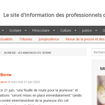
Le site d'information des professionnels 
Scolaire
Périscolaire
Culture
Justice
O
ctualités
Tribunes
Jurisprudence
Revue de la presse et des 
JEUNESSE : LES ANNONCES D'E. BORNE
MO
. Borne
tation
le mercredi 21 juin 2023.
e 21 juin, "une feuille de route pour la jeunesse" et
sitions "seront mises en place immédiatement" tandis
comité interministériel de la jeunesse d’ici cet