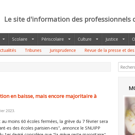
Le site d'information des professionnels 
Scolaire
Périscolaire
Culture
Justice
O
ctualités
Tribunes
Jurisprudence
Revue de la presse et des 
 BAISSE, MAIS ENCORE MAJORITAIRE À PARIS (SNUIPP)
MO
ation en baisse, mais encore majoritaire à
ier 2023.
 au moins 60 écoles fermées, la grève du 7 février sera
nant-es des écoles parisien-nes", annonce le SNUIPP
du 1er degré considère que "la grève reste majoritaire"