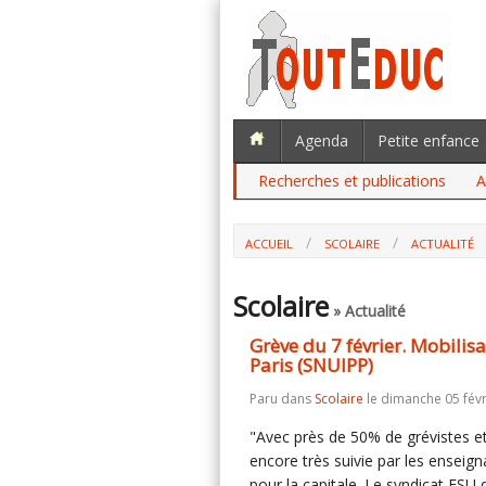
Agenda
Petite enfance
Recherches et publications
A
ACCUEIL
SCOLAIRE
ACTUALITÉ
GRÈVE DU 7 FÉVRIER. MOBILISATION EN
Scolaire
» Actualité
Grève du 7 février. Mobilis
Paris (SNUIPP)
Paru dans
Scolaire
le dimanche 05 févr
"Avec près de 50% de grévistes et
encore très suivie par les enseig
pour la capitale. Le syndicat FSU 