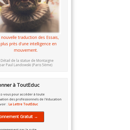
 nouvelle traduction des Essais,
 plus près d'une intelligence en
mouvement.
 Détail de la statue de Montaigne
par Paul Landowski (Paris 5ème)
onner à ToutEduc
z-vous pour accéder à toute
mation des professionnels de l'éducation
voir :
La Lettre ToutEduc
onnement Gratuit →
engagement par la suite.