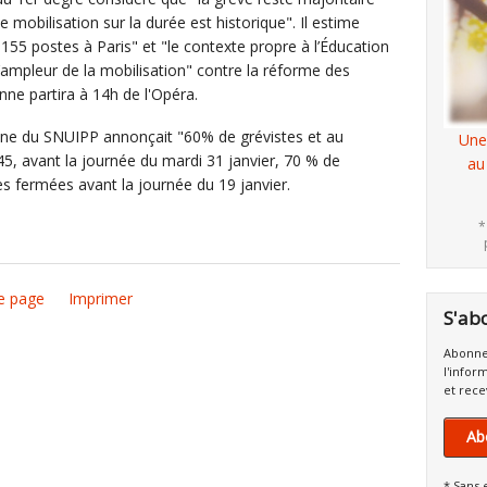
de mobilisation sur la durée est historique". Il estime
55 postes à Paris" et "le contexte propre à l’Éducation
l’ampleur de la mobilisation" contre la réforme des
enne partira à 14h de l'Opéra.
nne du SNUIPP annonçait "60% de grévistes et au
Une
5, avant la journée du mardi 31 janvier, 70 % de
au
es fermées avant la journée du 19 janvier.
*
e page
Imprimer
S'ab
Abonne
l'infor
et rece
Ab
* Sans 