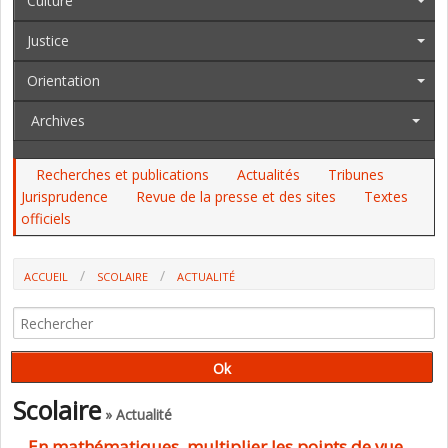
Culture
Justice
Orientation
Archives
Recherches et publications
Actualités
Tribunes
Jurisprudence
Revue de la presse et des sites
Textes
officiels
ACCUEIL
SCOLAIRE
ACTUALITÉ
EN MATHÉMATIQUES, MULTIPLIER LES POINTS DE VUE AIDE À
RÉSOUDRE LES PROBLÈMES SUR LES PROPORTIONS (UNIVERSITÉ DE
GENÈVE)
Scolaire
» Actualité
En mathématiques, multiplier les points de vue