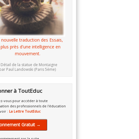
 nouvelle traduction des Essais,
 plus près d'une intelligence en
mouvement.
 Détail de la statue de Montaigne
par Paul Landowski (Paris 5ème)
onner à ToutEduc
z-vous pour accéder à toute
mation des professionnels de l'éducation
voir :
La Lettre ToutEduc
onnement Gratuit →
engagement par la suite.