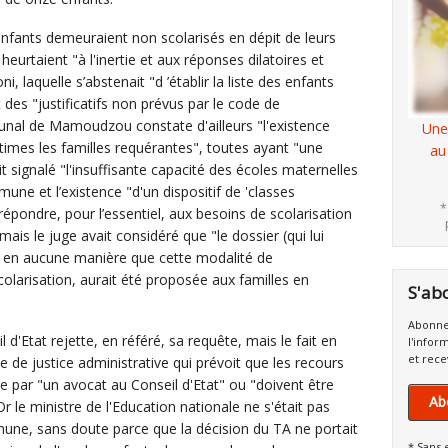
nfants demeuraient non scolarisés en dépit de leurs
heurtaient "à l'inertie et aux réponses dilatoires et
ni, laquelle s’abstenait "d ’établir la liste des enfants
 des "justificatifs non prévus par le code de
bunal de Mamoudzou constate d'ailleurs "l'existence
Une
ctimes les familles requérantes", toutes ayant "une
au
it signalé "l'insuffisante capacité des écoles maternelles
mune et l’existence "d'un dispositif de 'classes
*
répondre, pour l’essentiel, aux besoins de scolarisation
is le juge avait considéré que "le dossier (qui lui
) en aucune manière que cette modalité de
 scolarisation, aurait été proposée aux familles en
S'ab
Abonne
d'Etat rejette, en référé, sa requête, mais le fait en
l'infor
et rece
de de justice administrative qui prévoit que les recours
tre par "un avocat au Conseil d'Etat" ou "doivent être
Ab
Or le ministre de l'Education nationale ne s'était pas
mune, sans doute parce que la décision du TA ne portait
* Sans 