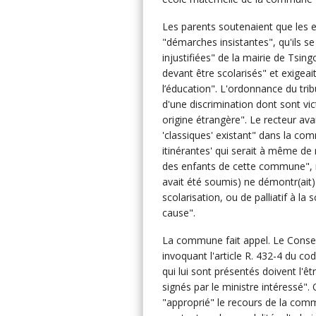
Les parents soutenaient que les e
"démarches insistantes", qu'ils se 
injustifiées" de la mairie de Tsingo
devant être scolarisés" et exigeait
l’éducation". L'ordonnance du tri
d'une discrimination dont sont vi
origine étrangère". Le recteur ava
'classiques' existant" dans la com
itinérantes' qui serait à même de 
des enfants de cette commune", ma
avait été soumis) ne démontr(ait
scolarisation, ou de palliatif à la
cause".
La commune fait appel. Le Conseil 
invoquant l'article R. 432-4 du co
qui lui sont présentés doivent l'ê
signés par le ministre intéressé". 
"approprié" le recours de la com