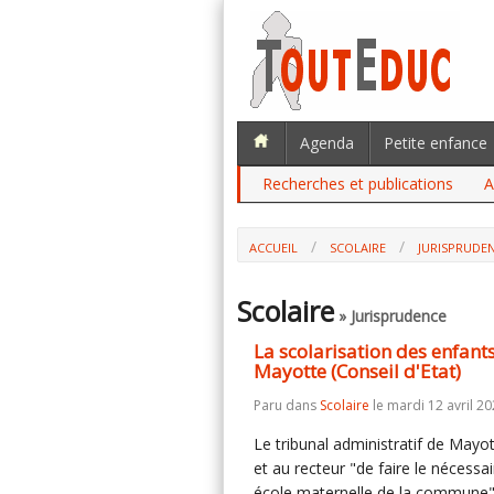
Agenda
Petite enfance
Recherches et publications
A
ACCUEIL
SCOLAIRE
JURISPRUDE
LA SCOLARISATION DES ENFANTS DE 3
D'ETAT)
Scolaire
» Jurisprudence
La scolarisation des enfant
Mayotte (Conseil d'Etat)
Paru dans
Scolaire
le mardi 12 avril 20
Le tribunal administratif de Mayo
et au recteur "de faire le nécessai
école maternelle de la commune"