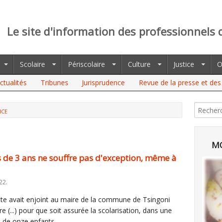
Le site d'information des professionnels 
Scolaire
Périscolaire
Culture
Justice
O
ctualités
Tribunes
Jurisprudence
Revue de la presse et des 
NCE
 ANS NE SOUFFRE PAS D'EXCEPTION, MÊME À MAYOTTE (CONSEIL
MO
s de 3 ans ne souffre pas d'exception, même à
22.
tte avait enjoint au maire de la commune de Tsingoni
re (...) pour que soit assurée la scolarisation, dans une
 de onze enfants.