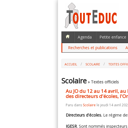
Agenda
Petite enfance
Recherches et publications
A
ACCUEIL
SCOLAIRE
TEXTES OFFI
AU JO DU 12 AU 14 AVRIL, AU BO : LE
D'ÉCOLES, L'ONISEP, 5 INSPECTEURS GÉNÉ
Scolaire
» Textes officiels
Au JO du 12 au 14 avril, au 
des directeurs d'écoles, l'O
Paru dans
Scolaire
le jeudi 14 avril 202
Directeurs d'écoles
.
Le régime des
IGESR
. Sont nommés inspecteurs g