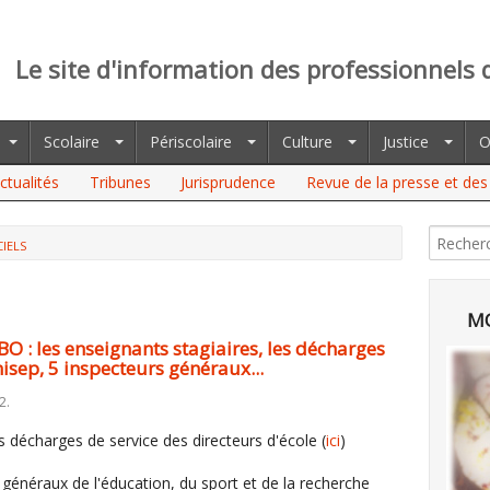
Le site d'information des professionnels 
Scolaire
Périscolaire
Culture
Justice
O
ctualités
Tribunes
Jurisprudence
Revue de la presse et des 
CIELS
S ENSEIGNANTS STAGIAIRES, LES DÉCHARGES DES DIRECTEURS
RAUX...
MO
BO : les enseignants stagiaires, les décharges
nisep, 5 inspecteurs généraux...
2.
 décharges de service des directeurs d'école (
ici
)
énéraux de l'éducation, du sport et de la recherche