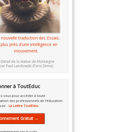
 nouvelle traduction des Essais,
 plus près d'une intelligence en
mouvement.
 Détail de la statue de Montaigne
par Paul Landowski (Paris 5ème)
onner à ToutEduc
z-vous pour accéder à toute
mation des professionnels de l'éducation
voir :
La Lettre ToutEduc
onnement Gratuit →
engagement par la suite.