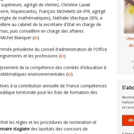
 supérieure, agrégé de chimie), Christine Lavail
rre, hispanisante), François Micheletti (IA-IPR, agrégé
grégée de mathématiques), Nathalie Vilacèque (IEN, a
lère au cabinet de la secrétaire d'Etat en charge de
limas, puis conseillère en charge des affaires
Michel Blanquer (
ici
)
Une
au
mmée présidente du conseil d'administration de l'Office
seignements et les professions (
ici
)
*
rgissement de la compétence des comités d'éducation à
 problématiques environnementales (
ici
)
atives à la contribution annuelle de France compétences
S'ab
publique territoriale pour les frais de formation des
Abonne
l'infor
et rece
Ab
finit les règles et les procédures de nomination et
nnaire stagiaire
des lauréats des concours de
* Sans 