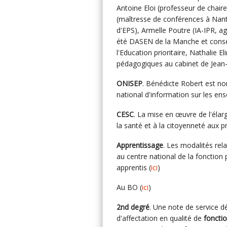
Antoine Eloi (professeur de chaire
(maîtresse de conférences à Nante
d'EPS), Armelle Poutre (IA-IPR, a
été DASEN de la Manche et conseil
l'Education prioritaire, Nathalie E
pédagogiques au cabinet de Jean-
ONISEP
. Bénédicte Robert est no
national d'information sur les en
CESC
. La mise en œuvre de l'éla
la santé et à la citoyenneté aux
Apprentissage
. Les modalités rel
au centre national de la fonction 
apprentis (
ici
)
Au BO (
ici
)
2nd degré
. Une note de service dé
d'affectation en qualité de
fonctio