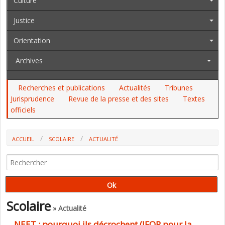
Culture
Justice
Orientation
Archives
Recherches et publications
Actualités
Tribunes
Jurisprudence
Revue de la presse et des sites
Textes
officiels
ACCUEIL
SCOLAIRE
ACTUALITÉ
NEET : POURQUOI ILS DÉCROCHENT (IFOP POUR LA FONDATION
ALPHA-OMÉGA)
Scolaire
» Actualité
NEET : pourquoi ils décrochent (IFOP pour la