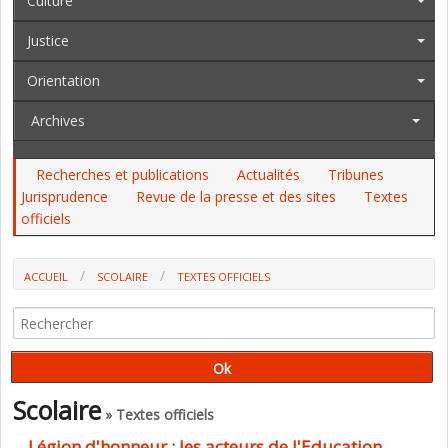
Culture
Justice
Orientation
Archives
Recherches et publications
Actualités
Tribunes
Jurisprudence
Revue de la presse et des sites
Textes
officiels
ACCUEIL
SCOLAIRE
TEXTES OFFICIELS
LÉGION D'HONNEUR : LES ACTEURS DE L'EDUCATION NOMMÉS ET
PROMUS
Scolaire
» Textes officiels
Légion d'honneur : les acteurs de l'Education