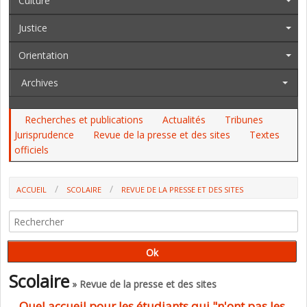
Culture
Justice
Orientation
Archives
Recherches et publications
Actualités
Tribunes
Jurisprudence
Revue de la presse et des sites
Textes
officiels
ACCUEIL
SCOLAIRE
REVUE DE LA PRESSE ET DES SITES
QUEL ACCUEIL POUR LES ÉTUDIANTS QUI "N'ONT PAS LES CODES" À
L'UNIVERSITÉ (REVUE DE L'IREA)
Scolaire
» Revue de la presse et des sites
Quel accueil pour les étudiants qui "n'ont pas les