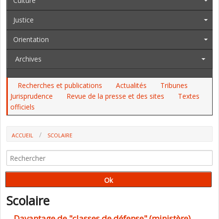
Culture
Justice
Orientation
Archives
Recherches et publications
Actualités
Tribunes
Jurisprudence
Revue de la presse et des sites
Textes
officiels
ACCUEIL
SCOLAIRE
DAVANTAGE DE "CLASSES DE DÉFENSE" (MINISTÈRE)
Scolaire
Davantage de "classes de défense" (ministère)