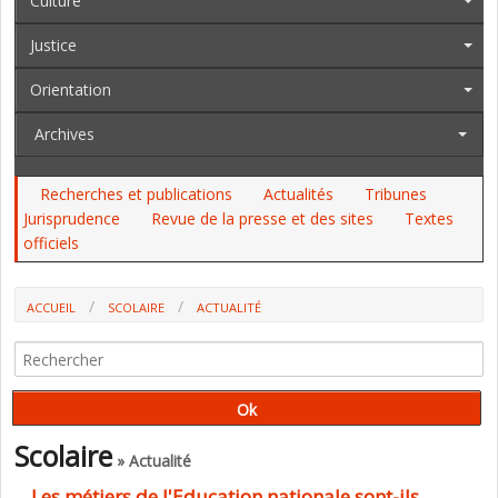
Culture
Justice
Orientation
Archives
Recherches et publications
Actualités
Tribunes
Jurisprudence
Revue de la presse et des sites
Textes
officiels
ACCUEIL
SCOLAIRE
ACTUALITÉ
LES MÉTIERS DE L'EDUCATION NATIONALE SONT-ILS ATTRACTIFS ?
(BILAN SOCIAL-DEPP)
Scolaire
» Actualité
Les métiers de l'Education nationale sont-ils