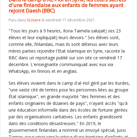
d'une finlandaise aux enfants de femmes ayant
rejoint Daesh (BBC)
Paru dans
Scolaire
le vendredi 17 décembre 2021.
"Tous les jours à 9 heures, Ilona Taimela salu(ait) ses 23
élèves et leur expliqu(ait) leurs devoirs." Ses élèves sont,
comme elle, finlandais, mais ils sont détenus avec leurs
mères parties rejoindre l'Etat islamique en Syrie, raconte la
BBC dans un reportage publié sur son site ce vendredi 17
décembre. L'enseignante communiquait avec eux via
WhatsApp, en finnois et en anglais.
Ses élèves vivaient dans le camp d'al-Hol géré par les Kurdes,
"une vaste cité de tentes pour les personnes liées au groupe
État islamique", en grande majorité "des femmes et des
enfants originaires de dizaines de pays", n'ayant accès "qu'à
une éducation informelle dans des écoles de fortune gérées
par des organisations caritatives. Les enfants grandissent
dans des conditions désastreuses." En 2019, le
gouvernement finlandais a nommé un envoyé spécial, Jussi
Tanner, pour envisager le retour d'une trentaine d'enfants et,