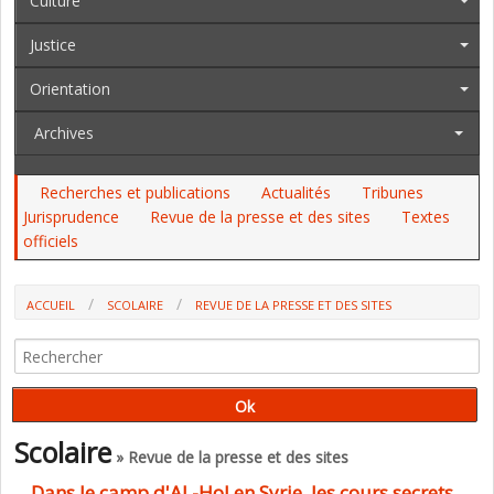
Culture
Justice
Orientation
Archives
Recherches et publications
Actualités
Tribunes
Jurisprudence
Revue de la presse et des sites
Textes
officiels
ACCUEIL
SCOLAIRE
REVUE DE LA PRESSE ET DES SITES
DANS LE CAMP D'AL-HOL EN SYRIE, LES COURS SECRETS D'UNE
FINLANDAISE AUX ENFANTS DE FEMMES AYANT REJOINT DAESH (BBC)
Scolaire
» Revue de la presse et des sites
Dans le camp d'AL-Hol en Syrie, les cours secrets