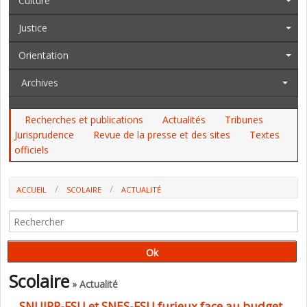
Culture
Justice
Orientation
Archives
Recherches et publications
Actualités
Tribunes
Jurisprudence
Revue de la presse et des sites
Textes
officiels
ACCUEIL
SCOLAIRE
ACTUALITÉ
SNUIPP-FSU ET SNES-FSU FURIEUX FACE AU BUDGET DE RENTRÉE 2022
Scolaire
» Actualité
SNUIPP-FSU et SNES-FSU furieux face au budget