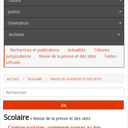
Culture
Justice
Orientation
Archives
Recherches et publications
Actualités
Tribunes
Jurisprudence
Revue de la presse et des sites
Textes
officiels
ACCUEIL
SCOLAIRE
REVUE DE LA PRESSE ET DES SITES
CANTINE SCOLAIRE : COMMENT PASSER AU BIO (TERRITOIRES
CONSEILS)
Scolaire
» Revue de la presse et des sites
Cantine scolaire : comment passer au bio