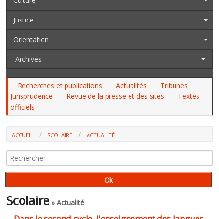
Culture
Justice
Orientation
Archives
Recherches et publications
Actualités
Tribunes
Jurisprudence
Revue de la presse et des sites
Textes
officiels
ACCUEIL
SCOLAIRE
ACTUALITÉ
DANS LE SECOND CYCLE, L'ENSEIGNEMENT DES LANGUES RÉGIONALES
RESTE MARGINAL (DEPP)
Scolaire
» Actualité
Dans le second cycle, l'enseignement des langues