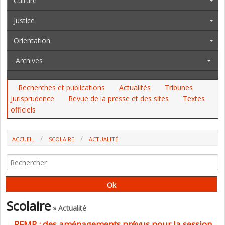
Culture
Justice
Orientation
Archives
Recherches et publications
Actualités
Tribunes
Jurisprudence
Revue de la presse et des sites
Textes
officiels
ACCUEIL
SCOLAIRE
ACTUALITÉ
PFMP : DES AMÉNAGEMENTS PRÉVUS POUR LA SESSION 2022 DES
DIPLÔMES PROFESSIONNELS (EXCLUSIF)
Scolaire
» Actualité
PFMP : des aménagements prévus pour la session